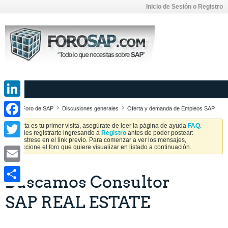
Inicio de Sesión o Registro
LinkedIn
Foro de SAP
Discusiones generales
Oferta y demanda de Empleos SAP
Facebook
Si esta es tu primer visita, asegúrate de leer la página de ayuda
FAQ
.
Puedes registrarte ingresando a
Registro
antes de poder postear:
Regístrese en el link previo. Para comenzar a ver los mensajes,
Twitter
seleccione el foro que quiere visualizar en listado a continuación.
Email
Buscamos Consultor
Share
SAP REAL ESTATE