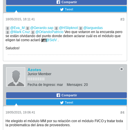
Compartir
Tweet
18/05/2015, 18:11:41
#3
Eva_M
Gerardo.sap
HSlipknot
larguedas
Mark Cruz
OrlandoPatricio
Veo que votaron en la encuesta pero
se están olvidando del punto donde deben aclarar cuál es el módulo que
eligen tal como aclaró
SidV
.
Saludos!
Azotes
Junior Member
Fecha de Ingreso:
mar
Mensajes:
20
Compartir
Tweet
18/05/2015, 19:06:41
#4
He elegido el módulo MM por su relación con el módulo FI/CO y tratar toda
la problematica del área de proveedores.