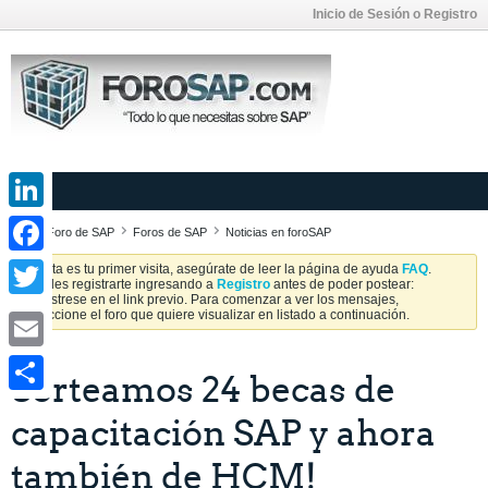
Inicio de Sesión o Registro
LinkedIn
Foro de SAP
Foros de SAP
Noticias en foroSAP
Facebook
Si esta es tu primer visita, asegúrate de leer la página de ayuda
FAQ
.
Puedes registrarte ingresando a
Registro
antes de poder postear:
Regístrese en el link previo. Para comenzar a ver los mensajes,
Twitter
seleccione el foro que quiere visualizar en listado a continuación.
Email
Sorteamos 24 becas de
Share
capacitación SAP y ahora
también de HCM!