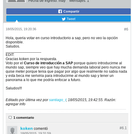
Fecha de Ingreso:
may
Mensajes:
1
Compartir
Tweet
18/05/2015, 19:20:36
#6
Hola, queria votar en curso introductorio a sap, pero no veo la opción
disponible.
Saludos.
_________________
EDIT:
Gracias koken por la respuesta.
Voto por el
Curso de introducción a SAP
porque quiero introducirme al
mundo sap, siempre veo que hay mucha demanda laboral pero nunca me
quise meter porque tenia que pagar por algo que realmente no sabia nada
y esta beca me seriviria para introducirme al mundo sap y tener un
panorama a lo que me podría enfocar a futuro.
Saludos!!!
Editado por última vez por
santiago_t
;
18/05/2015, 19:42:55
.
Razón:
agregar info
1 comentario
koken
#6.
1
comentó
18/05/2015, 19:31:59