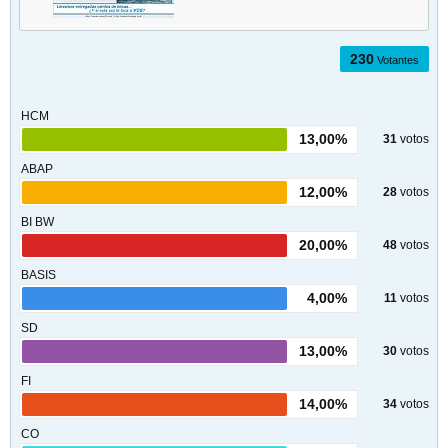
230
Votantes
HCM
13,00%
31
votos
ABAP
12,00%
28
votos
BI BW
20,00%
48
votos
BASIS
4,00%
11
votos
SD
13,00%
30
votos
FI
14,00%
34
votos
CO