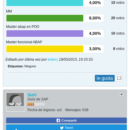
4,00%
10
votos
MM
8,00%
20
votos
Master abap en POO
4,00%
10
votos
Master funcional ABAP
3,00%
8
votos
Editado por última vez por
koken
;
18/05/2015, 19:33:33
.
Etiquetas:
Ninguno
13
le gusta
SidV
Gurú de SAP
Fecha de Ingreso:
oct
Mensajes:
638
Compartir
Tweet