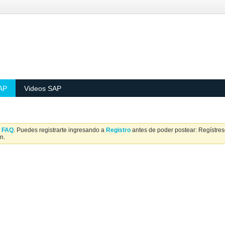
AP
Videos SAP
a
FAQ
. Puedes registrarte ingresando a
Registro
antes de poder postear: Regístrese
n.