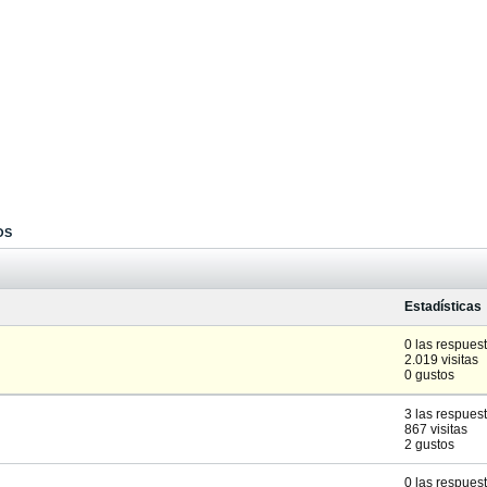
OS
Estadísticas
0 las respues
2.019 visitas
0 gustos
3 las respues
867 visitas
2 gustos
0 las respues