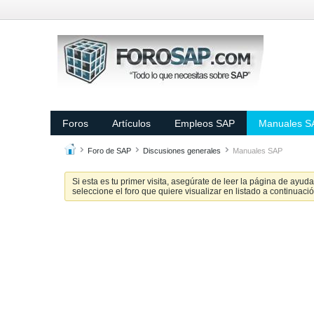
Foros
Artículos
Empleos SAP
Manuales S
Foro de SAP
Discusiones generales
Manuales SAP
Si esta es tu primer visita, asegúrate de leer la página de ayud
seleccione el foro que quiere visualizar en listado a continuació