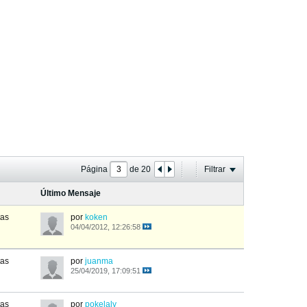
Página
de
20
Filtrar
Último Mensaje
tas
por
koken
04/04/2012, 12:26:58
tas
por
juanma
25/04/2019, 17:09:51
tas
por
pokelaly