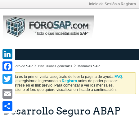
Inicio de Sesión o Registro
LinkedIn
Foro de SAP
Discusiones generales
Manuales SAP
Facebook
Si esta es tu primer visita, asegúrate de leer la página de ayuda
FAQ
.
Puedes registrarte ingresando a
Registro
antes de poder postear:
Regístrese en el link previo. Para comenzar a ver los mensajes,
Twitter
seleccione el foro que quiere visualizar en listado a continuación.
Email
Desarrollo Seguro ABAP
Share