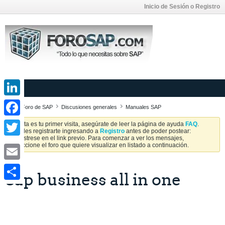
Inicio de Sesión o Registro
LinkedIn
Foro de SAP
Discusiones generales
Manuales SAP
Facebook
Si esta es tu primer visita, asegúrate de leer la página de ayuda
FAQ
.
Puedes registrarte ingresando a
Registro
antes de poder postear:
Regístrese en el link previo. Para comenzar a ver los mensajes,
Twitter
seleccione el foro que quiere visualizar en listado a continuación.
Email
Sap business all in one
Share