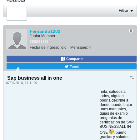
MENSAJES
ÚLTIMA ACTIVIDAD
Filtrar
FOTOS
Fernando1202
Junior Member
Fecha de Ingreso:
dic
Mensajes:
4
Compartir
Tweet
Sap business all in one
#1
07/04/2010, 17:11:07
hola, saludos a
todos, alguien
podria decirme a
donde puedo bajar
unos manuales,
guias de exam o
preguntas de
certificacion de SAP
BUSINESS ALL IN
ONE
, bueno
gracias y saludos