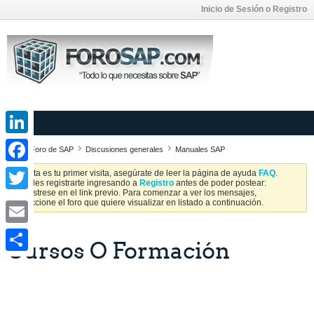
Inicio de Sesión o Registro
LinkedIn
Foro de SAP
Discusiones generales
Manuales SAP
Facebook
Si esta es tu primer visita, asegúrate de leer la página de ayuda
FAQ
.
Puedes registrarte ingresando a
Registro
antes de poder postear:
Regístrese en el link previo. Para comenzar a ver los mensajes,
Twitter
seleccione el foro que quiere visualizar en listado a continuación.
Email
Cursos O Formación
Share