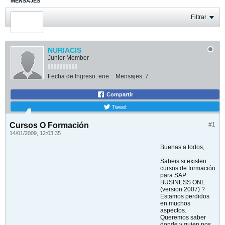
MENSAJES
ÚLTIMA ACTIVIDAD
Filtrar
FOTOS
NURIACIS
Junior Member
Fecha de Ingreso:
ene
Mensajes:
7
Compartir
Tweet
Cursos O Formación
#1
14/01/2009, 12:03:35
Buenas a todos,
Sabeis si existen
cursos de formación
para SAP
BUSINESS ONE
(version 2007) ?
Estamos perdidos
en muchos
aspectos.
Queremos saber
donde y quien nos