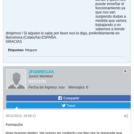
puede enseñar el
funcionamiento ya
que nos van
surgiendo dudas a
medida que vamos
trabajando y no
sabemos a donde
dirigirnos ! Si alguien lo sabe por favor nos lo diga, preferiblemente en
Barcelona (Cataluña) ESPAÑA.
GRACIAS
Etiquetas:
Ninguno
JFABREGAS
Junior Member
Fecha de Ingreso:
nov
Mensajes:
6
Compartir
Tweet
05/11/2010, 18:58:12
#2
Formación
Hola buenas tardes, me pongo en contacto con tigo por la pregunta que