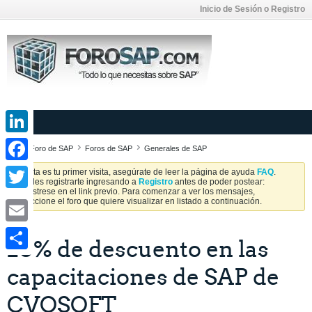
Inicio de Sesión o Registro
LinkedIn
Foro de SAP
Foros de SAP
Generales de SAP
Facebook
Si esta es tu primer visita, asegúrate de leer la página de ayuda
FAQ
.
Puedes registrarte ingresando a
Registro
antes de poder postear:
Regístrese en el link previo. Para comenzar a ver los mensajes,
Twitter
seleccione el foro que quiere visualizar en listado a continuación.
Email
20% de descuento en las
Share
capacitaciones de SAP de
CVOSOFT