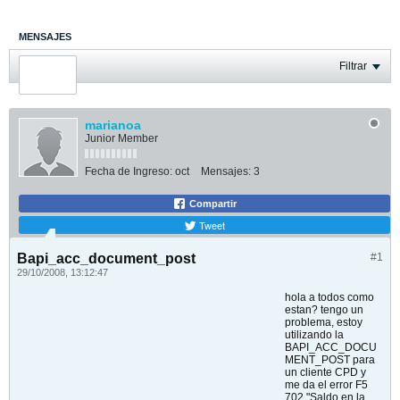
MENSAJES
ÚLTIMA ACTIVIDAD
Filtrar
FOTOS
marianoa
Junior Member
Fecha de Ingreso:
oct
Mensajes:
3
Compartir
Tweet
Bapi_acc_document_post
#1
29/10/2008, 13:12:47
hola a todos como
estan? tengo un
problema, estoy
utilizando la
BAPI_ACC_DOCU
MENT_POST para
un cliente CPD y
me da el error F5
702 "Saldo en la