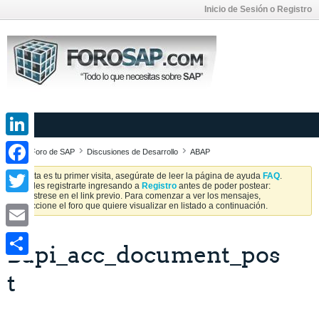
Inicio de Sesión o Registro
LinkedIn
Foro de SAP
Discusiones de Desarrollo
ABAP
Facebook
Si esta es tu primer visita, asegúrate de leer la página de ayuda
FAQ
.
Puedes registrarte ingresando a
Registro
antes de poder postear:
Regístrese en el link previo. Para comenzar a ver los mensajes,
Twitter
seleccione el foro que quiere visualizar en listado a continuación.
Email
Bapi_acc_document_pos
Share
t