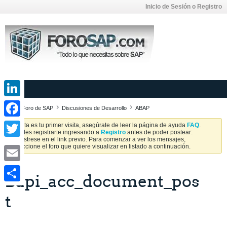
Inicio de Sesión o Registro
LinkedIn
Foro de SAP
Discusiones de Desarrollo
ABAP
Facebook
Si esta es tu primer visita, asegúrate de leer la página de ayuda
FAQ
.
Puedes registrarte ingresando a
Registro
antes de poder postear:
Regístrese en el link previo. Para comenzar a ver los mensajes,
Twitter
seleccione el foro que quiere visualizar en listado a continuación.
Email
Bapi_acc_document_pos
Share
t