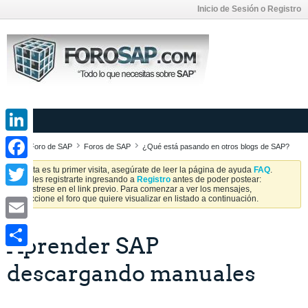
Inicio de Sesión o Registro
LinkedIn
Foro de SAP
Foros de SAP
¿Qué está pasando en otros blogs de SAP?
Facebook
Si esta es tu primer visita, asegúrate de leer la página de ayuda
FAQ
.
Puedes registrarte ingresando a
Registro
antes de poder postear:
Regístrese en el link previo. Para comenzar a ver los mensajes,
Twitter
seleccione el foro que quiere visualizar en listado a continuación.
Email
Aprender SAP
Share
descargando manuales