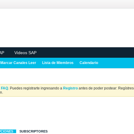
AP
Videos SAP
Marcar Canales Leer
Lista de Miembros
Calendario
a
FAQ
. Puedes registrarte ingresando a
Registro
antes de poder postear: Regístrese
n.
PCIONES
SUBSCRIPTORES