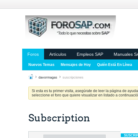
Foros
Artículos
Empleos SAP
Manuales S
Nuevos Temas
Mensajes de Hoy
Quién Está En Línea
davormagas
suscripciones
Si esta es tu primer visita, asegúrate de leer la página de ayud
seleccione el foro que quiere visualizar en listado a continuació
Subscription
SUSCRI