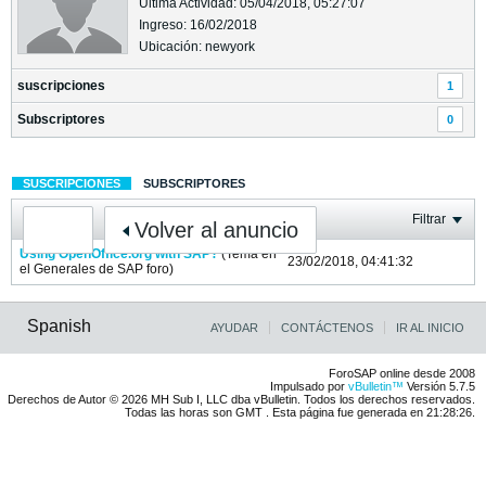
Última Actividad: 05/04/2018, 05:27:07
Ingreso: 16/02/2018
Ubicación: newyork
suscripciones
1
Subscriptores
0
SUSCRIPCIONES
SUBSCRIPTORES
Filtrar
Volver al anuncio
Using OpenOffice.org with SAP?
(Tema en
23/02/2018, 04:41:32
el
Generales de SAP
foro)
Spanish
AYUDAR
CONTÁCTENOS
IR AL INICIO
ForoSAP online desde 2008
Impulsado por
vBulletin™
Versión 5.7.5
Derechos de Autor © 2026 MH Sub I, LLC dba vBulletin. Todos los derechos reservados.
Todas las horas son GMT . Esta página fue generada en 21:28:26.