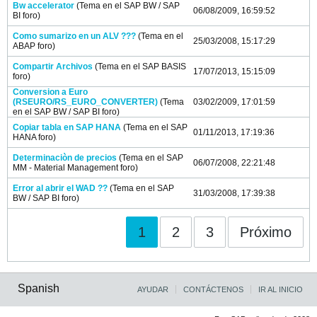
Bw accelerator
(Tema en el
SAP BW / SAP
06/08/2009, 16:59:52
BI
foro)
Como sumarizo en un ALV ???
(Tema en el
25/03/2008, 15:17:29
ABAP
foro)
Compartir Archivos
(Tema en el
SAP BASIS
17/07/2013, 15:15:09
foro)
Conversion a Euro
(RSEURO/RS_EURO_CONVERTER)
(Tema
03/02/2009, 17:01:59
en el
SAP BW / SAP BI
foro)
Copiar tabla en SAP HANA
(Tema en el
SAP
01/11/2013, 17:19:36
HANA
foro)
Determinaciòn de precios
(Tema en el
SAP
06/07/2008, 22:21:48
MM - Material Management
foro)
Error al abrir el WAD ??
(Tema en el
SAP
31/03/2008, 17:39:38
BW / SAP BI
foro)
1
2
3
Próximo
Spanish
AYUDAR
CONTÁCTENOS
IR AL INICIO