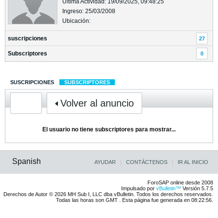
Última Actividad: 19/09/2025, 09:48:25
Ingreso: 25/03/2008
Ubicación:
suscripciones
27
Subscriptores
0
SUSCRIPCIONES
SUBSCRIPTORES
Volver al anuncio
El usuario no tiene subscriptores para mostrar...
Spanish
AYUDAR
CONTÁCTENOS
IR AL INICIO
ForoSAP online desde 2008
Impulsado por
vBulletin™
Versión 5.7.5
Derechos de Autor © 2026 MH Sub I, LLC dba vBulletin. Todos los derechos reservados.
Todas las horas son GMT . Esta página fue generada en 08:22:56.