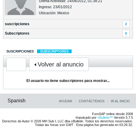
Última Actividad: 14/08/2012, 01:38:21
Ingreso: 23/01/2012
Ubicación: Mexico
suscripciones
2
Subscriptores
0
SUSCRIPCIONES
SUBSCRIPTORES
Volver al anuncio
El usuario no tiene subscriptores para mostrar...
Spanish
AYUDAR
CONTÁCTENOS
IR AL INICIO
ForoSAP online desde 2008
Impulsado por
vBulletin™
Versión 5.7.5
Derechos de Autor © 2026 MH Sub I, LLC dba vBulletin. Todos los derechos reservados.
Todas las horas son GMT . Esta página fue generada en 03:26:32.