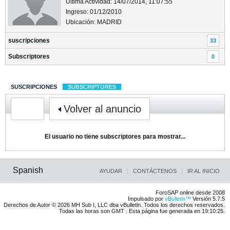
Última Actividad: 14/07/2014, 11:07:55
Ingreso: 01/12/2010
Ubicación: MADRID
suscripciones
33
Subscriptores
0
SUSCRIPCIONES
SUBSCRIPTORES
Volver al anuncio
El usuario no tiene subscriptores para mostrar...
Spanish
AYUDAR
CONTÁCTENOS
IR AL INICIO
ForoSAP online desde 2008
Impulsado por
vBulletin™
Versión 5.7.5
Derechos de Autor © 2026 MH Sub I, LLC dba vBulletin. Todos los derechos reservados.
Todas las horas son GMT . Esta página fue generada en 19:10:25.