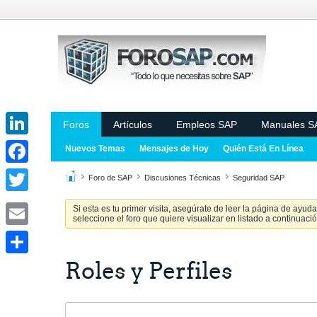
Foros
Artículos
Empleos SAP
Manuales S
LinkedIn
Nuevos Temas
Mensajes de Hoy
Quién Está En Línea
Facebook
Foro de SAP
Discusiones Técnicas
Seguridad SAP
Twitter
Si esta es tu primer visita, asegúrate de leer la página de ayud
seleccione el foro que quiere visualizar en listado a continuació
Email
Roles y Perfiles
Share