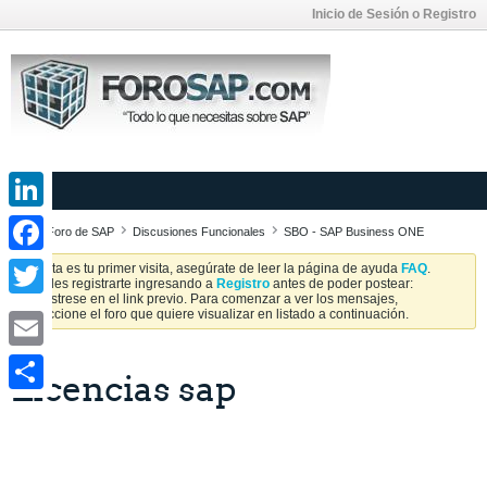
Inicio de Sesión o Registro
LinkedIn
Foro de SAP
Discusiones Funcionales
SBO - SAP Business ONE
Facebook
Si esta es tu primer visita, asegúrate de leer la página de ayuda
FAQ
.
Puedes registrarte ingresando a
Registro
antes de poder postear:
Regístrese en el link previo. Para comenzar a ver los mensajes,
Twitter
seleccione el foro que quiere visualizar en listado a continuación.
Email
Licencias sap
Share