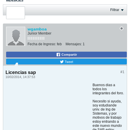
MENSAJES
ÚLTIMA ACTIVIDAD
Filtrar
FOTOS
wgamboa
Junior Member
Fecha de Ingreso:
feb
Mensajes:
1
Compartir
Tweet
Licencias sap
#1
10/02/2014, 14:37:53
Buenos dias a
todos los
integrantes del foro.
Necesito si ayuda,
soy estudiande
univ. de Ing de
Sistemas, y por
motivos de trabajo
estoy entrando a
este nuevo mundo
de SAP, estoy