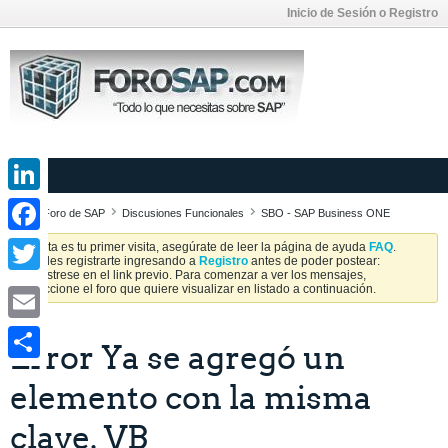
Inicio de Sesión o Registro
LinkedIn
Foro de SAP
Discusiones Funcionales
SBO - SAP Business ONE
Facebook
Si esta es tu primer visita, asegúrate de leer la página de ayuda
FAQ
.
Puedes registrarte ingresando a
Registro
antes de poder postear:
Regístrese en el link previo. Para comenzar a ver los mensajes,
Twitter
seleccione el foro que quiere visualizar en listado a continuación.
Email
Error Ya se agregó un
Share
elemento con la misma
clave. VB