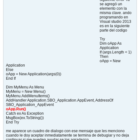
se agregó un
elemento con la
misma clave. ando
programando en
Visual studio 2013
es en la siguiente
parte del codigo
Try
Dim oApp As
Application
If (args.Length < 1)
Then
oApp = New
Application
Else
oApp = New Application(args(0))
End If
Dim MyMenu As Menu
MyMenu = New Menu()
MyMenu.AddMenuItems()
AddHandler Application.SBO_Application.AppEvent, AddressOf
SBO_Application_AppEvent
oApp.Run()
Catch ex As Exception
MsgBox(ex.ToString())
End Try
me aparece un cuadro de dialogo con ese mensaje que les menciono
cuando le doy aceptar inmediatamente se termina de debugiar y no deja
continuar si me pueden ayudar se los agradezco