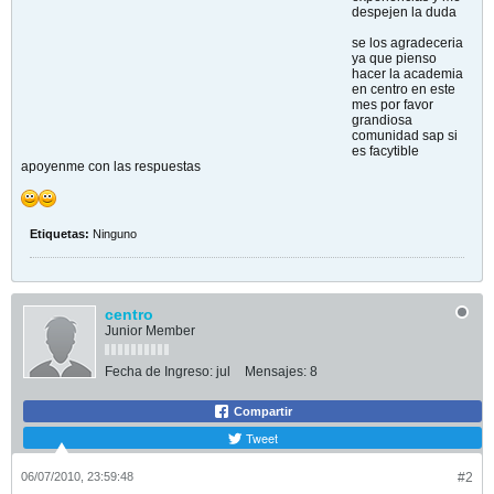
despejen la duda
se los agradeceria
ya que pienso
hacer la academia
en centro en este
mes por favor
grandiosa
comunidad sap si
es facytible
apoyenme con las respuestas
Etiquetas:
Ninguno
centro
Junior Member
Fecha de Ingreso:
jul
Mensajes:
8
Compartir
Tweet
06/07/2010, 23:59:48
#2