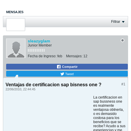
MENSAJES
ÚLTIMA ACTIVIDAD
Filtrar
FOTOS
sleazyglam
Junior Member
Fecha de Ingreso:
feb
Mensajes:
12
Compartir
Tweet
Ventajas de certificacion sap bisness one ?
#1
22/06/2010, 22:44:45
La certificacion en
sap bussness one
es realmente
ventajosa obtnerla,
o es demasido
costosa para los
beneficios que se
recibe? Acudo a sus
experiencias y me