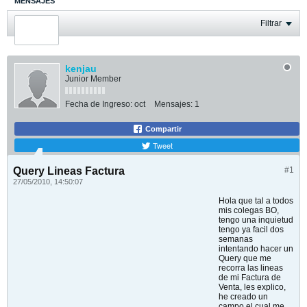
MENSAJES
ÚLTIMA ACTIVIDAD
Filtrar
FOTOS
kenjau
Junior Member
Fecha de Ingreso:
oct
Mensajes:
1
Compartir
Tweet
Query Lineas Factura
#1
27/05/2010, 14:50:07
Hola que tal a todos
mis colegas BO,
tengo una inquietud
tengo ya facil dos
semanas
intentando hacer un
Query que me
recorra las lineas
de mi Factura de
Venta, les explico,
he creado un
campo el cual me