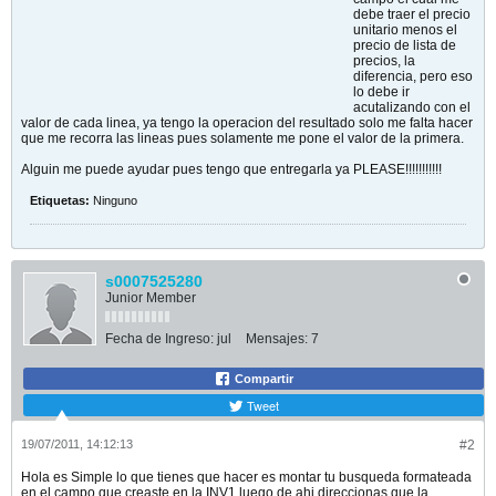
debe traer el precio
unitario menos el
precio de lista de
precios, la
diferencia, pero eso
lo debe ir
acutalizando con el
valor de cada linea, ya tengo la operacion del resultado solo me falta hacer
que me recorra las lineas pues solamente me pone el valor de la primera.
Alguin me puede ayudar pues tengo que entregarla ya PLEASE!!!!!!!!!!!
Etiquetas:
Ninguno
s0007525280
Junior Member
Fecha de Ingreso:
jul
Mensajes:
7
Compartir
Tweet
19/07/2011, 14:12:13
#2
Hola es Simple lo que tienes que hacer es montar tu busqueda formateada
en el campo que creaste en la INV1 luego de ahi direccionas que la