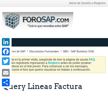
Inicio de Sesión o Registro
LinkedIn
Foro de SAP
Discusiones Funcionales
SBO - SAP Business ONE
Facebook
Si esta es tu primer visita, asegúrate de leer la página de ayuda
FAQ
.
Puedes registrarte ingresando a
Registro
antes de poder postear:
Regístrese en el link previo. Para comenzar a ver los mensajes,
Twitter
seleccione el foro que quiere visualizar en listado a continuación.
Email
Query Lineas Factura
Share