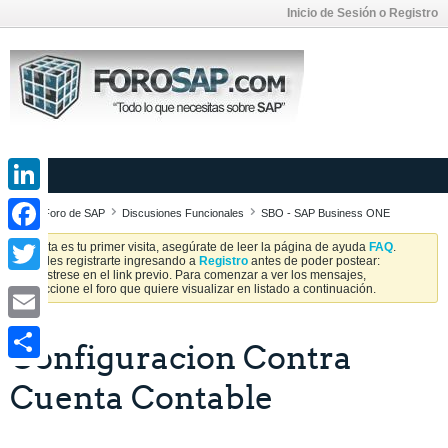
Inicio de Sesión o Registro
LinkedIn
Foro de SAP
Discusiones Funcionales
SBO - SAP Business ONE
Facebook
Si esta es tu primer visita, asegúrate de leer la página de ayuda
FAQ
.
Puedes registrarte ingresando a
Registro
antes de poder postear:
Regístrese en el link previo. Para comenzar a ver los mensajes,
Twitter
seleccione el foro que quiere visualizar en listado a continuación.
Email
Configuracion Contra
Share
Cuenta Contable