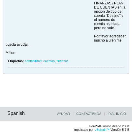
FINANZAS / PLAN
DE CUENTAS en la
opcion de tipo de
cuenta "Destino" y
el numero de
cuenta asociada
pero no sale.
Por favor agredecer
mucho a uien me
pueda ayudar.
Milton
Etiquetas:
contabilidad
,
cuentas
,
finanzas
Spanish
AYUDAR
CONTÁCTENOS
IR AL INICIO
ForoSAP online desde 2008
Impulsado por
vBulletin™
Versión 5.7.5