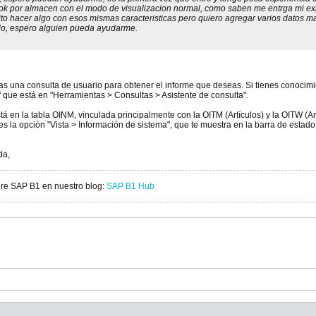
stok por almacen con el modo de visualizacion normal, como saben me entrga mi e
to hacer algo con esos mismas caracteristicas pero quiero agregar varios datos m
lo, espero alguien pueda ayudarme.
as una consulta de usuario para obtener el informe que deseas. Si tienes conocim
ta" que está en "Herramientas > Consultas > Asistente de consulta".
tá en la tabla OINM, vinculada principalmente con la OITM (Artículos) y la OITW (A
s la opción "Vista > Información de sistema", que te muestra en la barra de estad
da,
bre SAP B1 en nuestro blog:
SAP B1 Hub