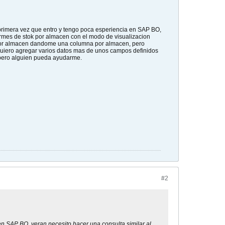
rimera vez que entro y tengo poca esperiencia en SAP BO,
formes de stok por almacen con el modo de visualizacion
 por almacen dandome una columna por almacen, pero
quiero agregar varios datos mas de unos campos definidos
spero alguien pueda ayudarme.
#2
n SAP BO, veran necesito hacer una consulta similar al