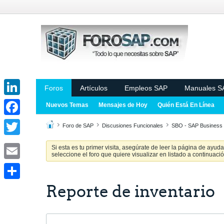
Foros
Artículos
Empleos SAP
Manuales S
LinkedIn
Nuevos Temas
Mensajes de Hoy
Quién Está En Línea
Facebook
Foro de SAP
Discusiones Funcionales
SBO - SAP Busines
Twitter
Si esta es tu primer visita, asegúrate de leer la página de ayud
seleccione el foro que quiere visualizar en listado a continuació
Email
Reporte de inventario
Share