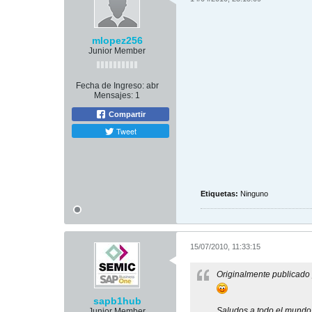
mlopez256
Junior Member
Fecha de Ingreso:
abr
Mensajes:
1
Compartir
Tweet
Etiquetas:
Ninguno
15/07/2010, 11:33:15
Originalmente publicado
sapb1hub
Saludos a todo el mundo,
Junior Member