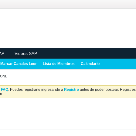
AP
Videos SAP
Marcar Canales Leer
Lista de Miembros
Calendario
s ONE
a
FAQ
. Puedes registrarte ingresando a
Registro
antes de poder postear: Regístrese
n.