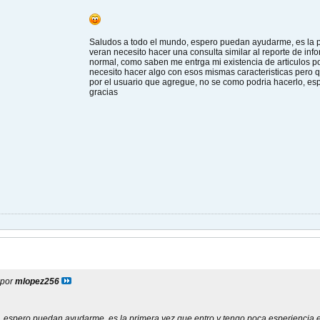
Saludos a todo el mundo, espero puedan ayudarme, es la p
veran necesito hacer una consulta similar al reporte de in
normal, como saben me entrga mi existencia de articulos
necesito hacer algo con esos mismas caracteristicas pero 
por el usuario que agregue, no se como podria hacerlo, e
gracias
 por
mlopez256
 espero puedan ayudarme, es la primera vez que entro y tengo poca esperiencia e