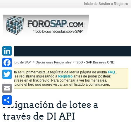
Inicio de Sesión o Registro
LinkedIn
Foro de SAP
Discusiones Funcionales
SBO - SAP Business ONE
Facebook
Si esta es tu primer visita, asegúrate de leer la página de ayuda
FAQ
.
Puedes registrarte ingresando a
Registro
antes de poder postear:
Regístrese en el link previo. Para comenzar a ver los mensajes,
Twitter
seleccione el foro que quiere visualizar en listado a continuación.
Email
Asignación de lotes a
Share
través de DI API