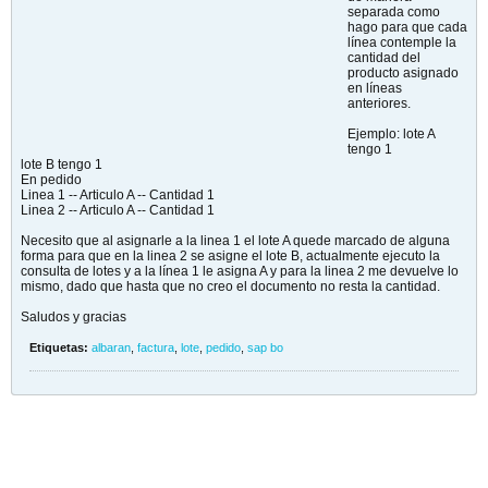
separada como
hago para que cada
línea contemple la
cantidad del
producto asignado
en líneas
anteriores.
Ejemplo: lote A
tengo 1
lote B tengo 1
En pedido
Linea 1 -- Articulo A -- Cantidad 1
Linea 2 -- Articulo A -- Cantidad 1
Necesito que al asignarle a la linea 1 el lote A quede marcado de alguna
forma para que en la linea 2 se asigne el lote B, actualmente ejecuto la
consulta de lotes y a la línea 1 le asigna A y para la linea 2 me devuelve lo
mismo, dado que hasta que no creo el documento no resta la cantidad.
Saludos y gracias
Etiquetas:
albaran
,
factura
,
lote
,
pedido
,
sap bo