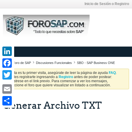
Inicio de Sesión o Registro
LinkedIn
Foro de SAP
Discusiones Funcionales
SBO - SAP Business ONE
Facebook
Si esta es tu primer visita, asegúrate de leer la página de ayuda
FAQ
.
Puedes registrarte ingresando a
Registro
antes de poder postear:
Regístrese en el link previo. Para comenzar a ver los mensajes,
Twitter
seleccione el foro que quiere visualizar en listado a continuación.
Email
Generar Archivo TXT
Share