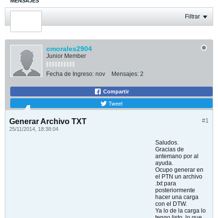
MENSAJES
ÚLTIMA ACTIVIDAD
Filtrar
FOTOS
cmorales2904
Junior Member
Fecha de Ingreso:
nov
Mensajes:
2
Compartir
Tweet
Generar Archivo TXT
#1
25/11/2014, 18:38:04
Saludos.
Gracias de
antemano por al
ayuda.
Ocupo generar en
el PTN un archivo
.txt para
posteriormente
hacer una carga
con el DTW.
Ya lo de la carga lo
tengo listo, lo que