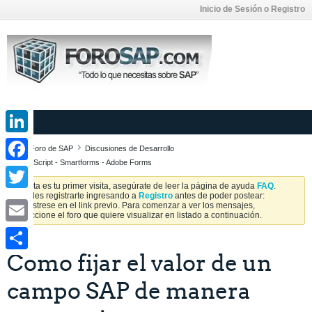
Inicio de Sesión o Registro
LinkedIn
Foro de SAP
Discusiones de Desarrollo
SAPScript - Smartforms - Adobe Forms
Facebook
Si esta es tu primer visita, asegúrate de leer la página de ayuda
FAQ
.
Puedes registrarte ingresando a
Registro
antes de poder postear:
Twitter
Regístrese en el link previo. Para comenzar a ver los mensajes,
seleccione el foro que quiere visualizar en listado a continuación.
Email
Como fijar el valor de un
Share
campo SAP de manera