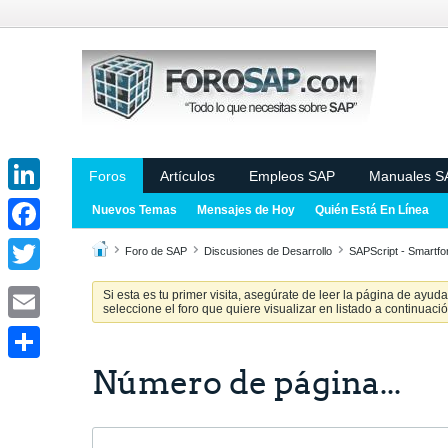
Foros
Artículos
Empleos SAP
Manuales S
LinkedIn
Nuevos Temas
Mensajes de Hoy
Quién Está En Línea
Facebook
Foro de SAP
Discusiones de Desarrollo
SAPScript - Smartf
Twitter
Si esta es tu primer visita, asegúrate de leer la página de ayud
seleccione el foro que quiere visualizar en listado a continuació
Email
Número de página...
Share