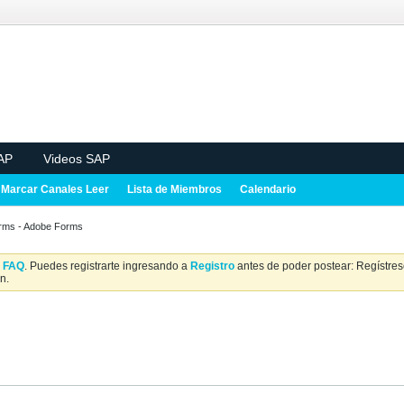
AP
Videos SAP
Marcar Canales Leer
Lista de Miembros
Calendario
orms - Adobe Forms
a
FAQ
. Puedes registrarte ingresando a
Registro
antes de poder postear: Regístrese
n.