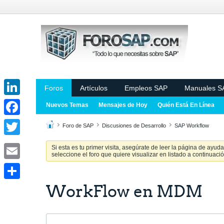
Foros
Artículos
Empleos SAP
Manuales S
LinkedIn
Nuevos Temas
Mensajes de Hoy
Quién Está En Línea
Facebook
Foro de SAP
Discusiones de Desarrollo
SAP Workflow
Twitter
Si esta es tu primer visita, asegúrate de leer la página de ayud
seleccione el foro que quiere visualizar en listado a continuació
Email
WorkFlow en MDM
Share