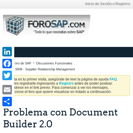
Inicio de Sesión o Registro
LinkedIn
Foro de SAP
Discusiones Funcionales
SAP SRM - Supplier Relationship Management
Facebook
Si esta es tu primer visita, asegúrate de leer la página de ayuda
FAQ
.
Puedes registrarte ingresando a
Registro
antes de poder postear:
Twitter
Regístrese en el link previo. Para comenzar a ver los mensajes,
seleccione el foro que quiere visualizar en listado a continuación.
Email
Problema con Document
Share
Builder 2.0