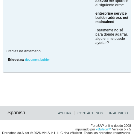
836200
me aparece
el siguiente error:
enterprise service
builder address not
maintained
Realmente no sé
para donde agarrar,
alguien me puede
ayudar?
Gracias de antemano.
Etiquetas:
document builder
Spanish
AYUDAR
CONTÁCTENOS
IR AL INICIO
ForoSAP online desde 2008
Impulsado por
vBulletin™
Versión 5.7.5
Derechos de Autor © 2026 MH Sub I, LLC dba vBulletin. Todos los derechos reservados.