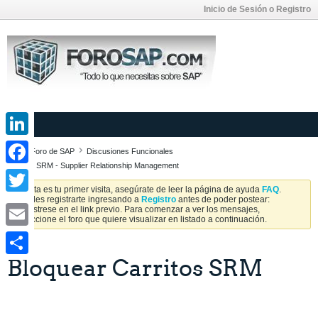
Inicio de Sesión o Registro
LinkedIn
Foro de SAP
Discusiones Funcionales
SAP SRM - Supplier Relationship Management
Facebook
Si esta es tu primer visita, asegúrate de leer la página de ayuda
FAQ
.
Puedes registrarte ingresando a
Registro
antes de poder postear:
Twitter
Regístrese en el link previo. Para comenzar a ver los mensajes,
seleccione el foro que quiere visualizar en listado a continuación.
Email
Bloquear Carritos SRM
Share