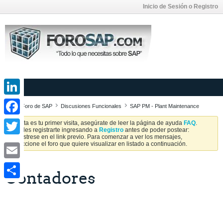
Inicio de Sesión o Registro
LinkedIn
Foro de SAP
Discusiones Funcionales
SAP PM - Plant Maintenance
Facebook
Si esta es tu primer visita, asegúrate de leer la página de ayuda
FAQ
.
Puedes registrarte ingresando a
Registro
antes de poder postear:
Regístrese en el link previo. Para comenzar a ver los mensajes,
Twitter
seleccione el foro que quiere visualizar en listado a continuación.
Email
Contadores
Share