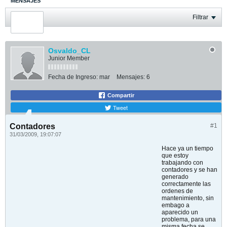
MENSAJES
ÚLTIMA ACTIVIDAD
Filtrar
FOTOS
Osvaldo_CL
Junior Member
Fecha de Ingreso:
mar
Mensajes:
6
Compartir
Tweet
Contadores
#1
31/03/2009, 19:07:07
Hace ya un tiempo
que estoy
trabajando con
contadores y se han
generado
correctamente las
ordenes de
mantenimiento, sin
embago a
aparecido un
problema, para una
misma fecha se