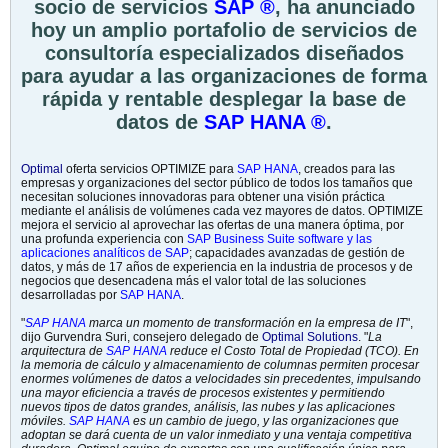
socio de servicios
SAP ®
, ha anunciado
hoy un amplio portafolio de servicios de
consultoría especializados diseñados
para ayudar a las organizaciones de forma
rápida y rentable desplegar la base de
datos de
SAP HANA ®
.
Optimal
oferta servicios OPTIMIZE para
SAP HANA
, creados para las
empresas y organizaciones del sector público de todos los tamaños que
necesitan soluciones innovadoras para obtener una visión práctica
mediante el análisis de volúmenes cada vez mayores de datos. OPTIMIZE
mejora el servicio al aprovechar las ofertas de una manera óptima, por
una profunda experiencia con
SAP Business Suite software y las
aplicaciones analíticos de SAP
; capacidades avanzadas de gestión de
datos, y más de 17 años de experiencia en la industria de procesos y de
negocios que desencadena más el valor total de las soluciones
desarrolladas por
SAP HANA
.
"
SAP HANA
marca un momento de transformación en la empresa de IT
",
dijo Gurvendra Suri, consejero delegado de
Optimal Solutions
. "
La
arquitectura de
SAP HANA
reduce el Costo Total de Propiedad (TCO). En
la memoria de cálculo y almacenamiento de columnas permiten procesar
enormes volúmenes de datos a velocidades sin precedentes, impulsando
una mayor eficiencia a través de procesos existentes y permitiendo
nuevos tipos de datos grandes, análisis, las nubes y las aplicaciones
móviles.
SAP HANA
es un cambio de juego, y las organizaciones que
adoptan se dará cuenta de un valor inmediato y una ventaja competitiva