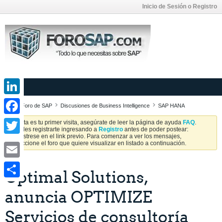
Inicio de Sesión o Registro
LinkedIn
Foro de SAP
Discusiones de Business Intelligence
SAP HANA
Facebook
Si esta es tu primer visita, asegúrate de leer la página de ayuda
FAQ
.
Puedes registrarte ingresando a
Registro
antes de poder postear:
Regístrese en el link previo. Para comenzar a ver los mensajes,
Twitter
seleccione el foro que quiere visualizar en listado a continuación.
Email
Optimal Solutions,
Share
anuncia OPTIMIZE
Servicios de consultoría