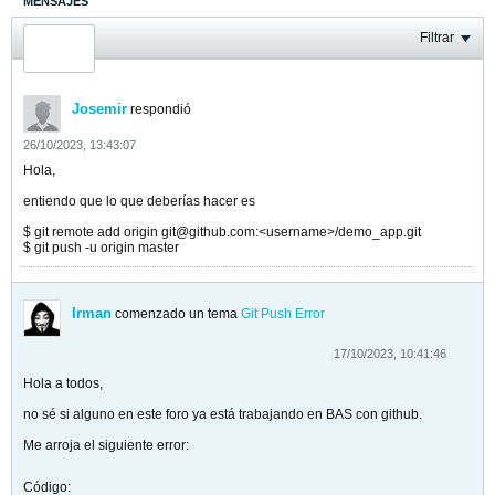
MENSAJES
ÚLTIMA ACTIVIDAD
Filtrar
FOTOS
Josemir
respondió
26/10/2023, 13:43:07
Hola,
entiendo que lo que deberías hacer es
$ git remote add origin git@github.com:<username>/demo_app.git
$ git push -u origin master​
Irman
comenzado un tema
Git Push Error
17/10/2023, 10:41:46
Hola a todos,
no sé si alguno en este foro ya está trabajando en BAS con github.
Me arroja el siguiente error:
Código: