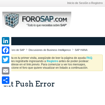
Inicio de Sesión o Registro
LinkedIn
Foro de SAP
Discusiones de Business Intelligence
SAP HANA
Facebook
Si esta es tu primer visita, asegúrate de leer la página de ayuda
FAQ
.
Puedes registrarte ingresando a
Registro
antes de poder postear:
Regístrese en el link previo. Para comenzar a ver los mensajes,
Twitter
seleccione el foro que quiere visualizar en listado a continuación.
Email
Git Push Error
Share