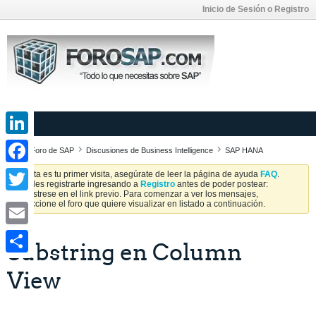
Inicio de Sesión o Registro
LinkedIn
Foro de SAP
Discusiones de Business Intelligence
SAP HANA
Facebook
Si esta es tu primer visita, asegúrate de leer la página de ayuda
FAQ
.
Puedes registrarte ingresando a
Registro
antes de poder postear:
Regístrese en el link previo. Para comenzar a ver los mensajes,
Twitter
seleccione el foro que quiere visualizar en listado a continuación.
Email
Substring en Column
Share
View