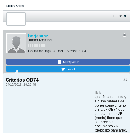
MENSAJES
ÚLTIMA ACTIVIDAD
Filtrar
FOTOS
borjasanz
Junior Member
Fecha de Ingreso:
oct
Mensajes:
4
Compartir
Tweet
Criterios OB74
#1
04/12/2013, 19:29:46
Hola.
Quería saber si hay
alguna manera de
poner como criterio
en la trx OB74 que
el documento VR
(Venta) tiene que
ser previo al
documento ZR
(deposito bancario).