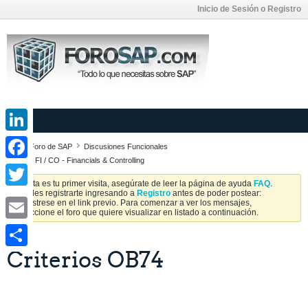
Inicio de Sesión o Registro
LinkedIn
Foro de SAP
Discusiones Funcionales
SAP FI / CO - Financials & Controlling
Facebook
Si esta es tu primer visita, asegúrate de leer la página de ayuda
FAQ
.
Puedes registrarte ingresando a
Registro
antes de poder postear:
Twitter
Regístrese en el link previo. Para comenzar a ver los mensajes,
seleccione el foro que quiere visualizar en listado a continuación.
Email
Criterios OB74
Share