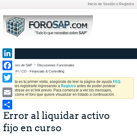
Inicio de Sesión o Registro
LinkedIn
Foro de SAP
Discusiones Funcionales
SAP FI / CO - Financials & Controlling
Facebook
Si esta es tu primer visita, asegúrate de leer la página de ayuda
FAQ
.
Puedes registrarte ingresando a
Registro
antes de poder postear:
Twitter
Regístrese en el link previo. Para comenzar a ver los mensajes,
seleccione el foro que quiere visualizar en listado a continuación.
Email
Error al liquidar activo
Share
fijo en curso