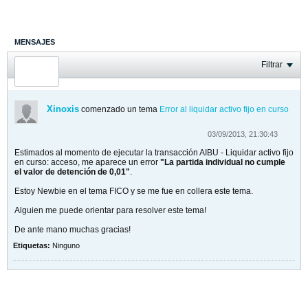
MENSAJES
ÚLTIMA ACTIVIDAD
Filtrar
FOTOS
Xinoxis
comenzado un tema
Error al liquidar activo fijo en curso
03/09/2013, 21:30:43
Estimados al momento de ejecutar la transacción AIBU - Liquidar activo fijo
en curso: acceso, me aparece un error
"La partida individual no cumple
el valor de detención de 0,01"
.
Estoy Newbie en el tema FICO y se me fue en collera este tema.
Alguien me puede orientar para resolver este tema!
De ante mano muchas gracias!
Etiquetas:
Ninguno