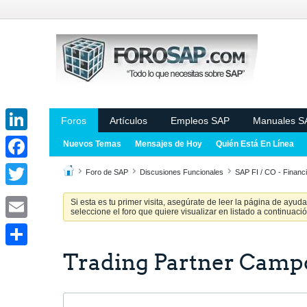
Foros
Artículos
Empleos SAP
Manuales S
LinkedIn
Nuevos Temas
Mensajes de Hoy
Quién Está En Línea
Facebook
Foro de SAP
Discusiones Funcionales
SAP FI / CO - Financi
Twitter
Si esta es tu primer visita, asegúrate de leer la página de ayud
seleccione el foro que quiere visualizar en listado a continuació
Email
Trading Partner Cam
Share