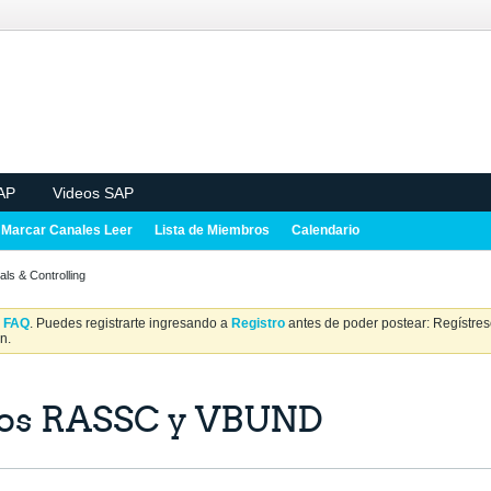
AP
Videos SAP
Marcar Canales Leer
Lista de Miembros
Calendario
als & Controlling
a
FAQ
. Puedes registrarte ingresando a
Registro
antes de poder postear: Regístrese
n.
pos RASSC y VBUND