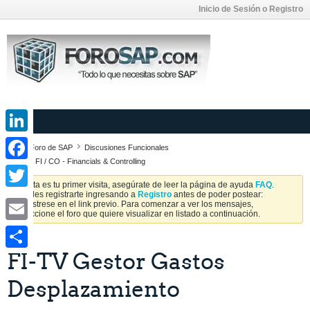
Inicio de Sesión o Registro
LinkedIn
Foro de SAP
Discusiones Funcionales
SAP FI / CO - Financials & Controlling
Facebook
Si esta es tu primer visita, asegúrate de leer la página de ayuda
FAQ
.
Puedes registrarte ingresando a
Registro
antes de poder postear:
Twitter
Regístrese en el link previo. Para comenzar a ver los mensajes,
seleccione el foro que quiere visualizar en listado a continuación.
Email
FI-TV Gestor Gastos
Share
Desplazamiento