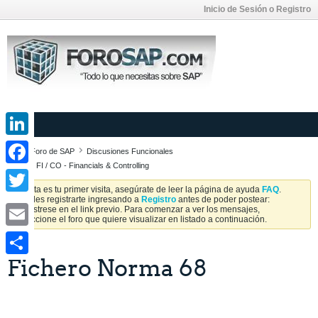
Inicio de Sesión o Registro
LinkedIn
Foro de SAP
Discusiones Funcionales
SAP FI / CO - Financials & Controlling
Facebook
Si esta es tu primer visita, asegúrate de leer la página de ayuda
FAQ
.
Puedes registrarte ingresando a
Registro
antes de poder postear:
Twitter
Regístrese en el link previo. Para comenzar a ver los mensajes,
seleccione el foro que quiere visualizar en listado a continuación.
Email
Fichero Norma 68
Share