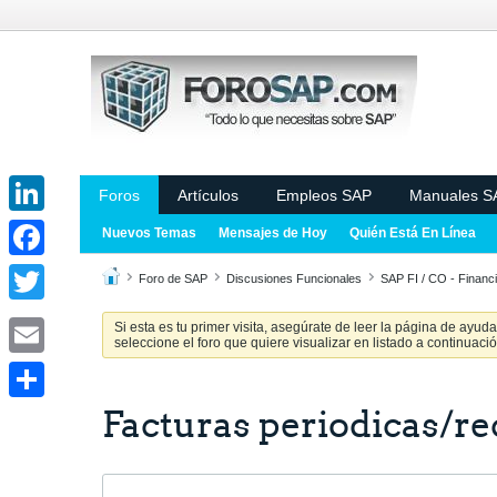
Foros
Artículos
Empleos SAP
Manuales S
LinkedIn
Nuevos Temas
Mensajes de Hoy
Quién Está En Línea
Facebook
Foro de SAP
Discusiones Funcionales
SAP FI / CO - Financi
Twitter
Si esta es tu primer visita, asegúrate de leer la página de ayud
seleccione el foro que quiere visualizar en listado a continuació
Email
Facturas periodicas/r
Share