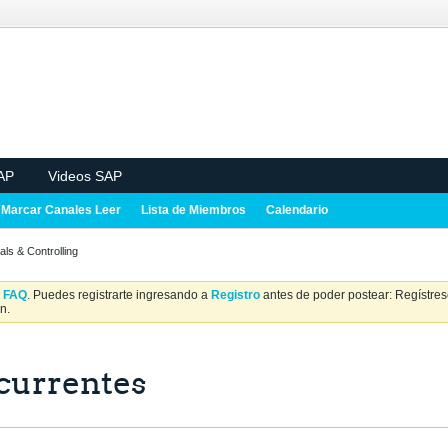
AP
Videos SAP
Marcar Canales Leer
Lista de Miembros
Calendario
als & Controlling
a
FAQ
. Puedes registrarte ingresando a
Registro
antes de poder postear: Regístrese
n.
ecurrentes