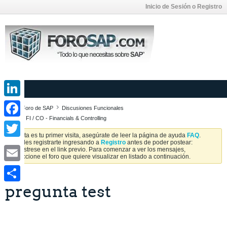
Inicio de Sesión o Registro
LinkedIn
Foro de SAP
Discusiones Funcionales
SAP FI / CO - Financials & Controlling
Facebook
Si esta es tu primer visita, asegúrate de leer la página de ayuda
FAQ
.
Puedes registrarte ingresando a
Registro
antes de poder postear:
Twitter
Regístrese en el link previo. Para comenzar a ver los mensajes,
seleccione el foro que quiere visualizar en listado a continuación.
Email
pregunta test
Share