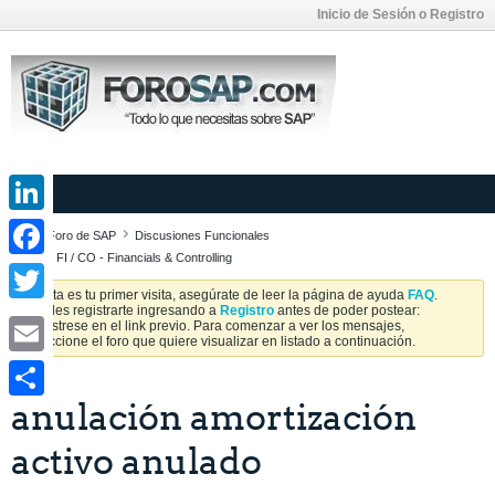
Inicio de Sesión o Registro
LinkedIn
Foro de SAP
Discusiones Funcionales
SAP FI / CO - Financials & Controlling
Facebook
Si esta es tu primer visita, asegúrate de leer la página de ayuda
FAQ
.
Puedes registrarte ingresando a
Registro
antes de poder postear:
Twitter
Regístrese en el link previo. Para comenzar a ver los mensajes,
seleccione el foro que quiere visualizar en listado a continuación.
Email
anulación amortización
Share
activo anulado