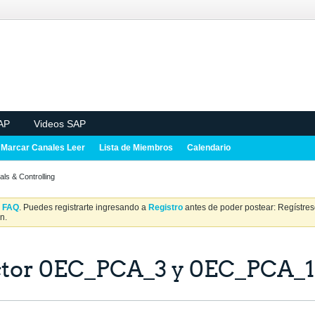
AP
Videos SAP
Marcar Canales Leer
Lista de Miembros
Calendario
als & Controlling
a
FAQ
. Puedes registrarte ingresando a
Registro
antes de poder postear: Regístrese
n.
actor 0EC_PCA_3 y 0EC_PCA_1