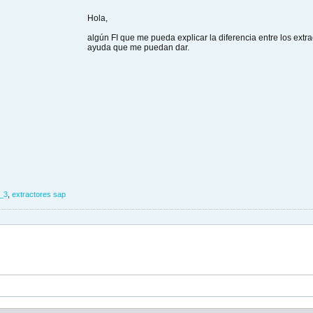
Hola,
algún FI que me pueda explicar la diferencia entre los e
ayuda que me puedan dar.
_3
,
extractores sap