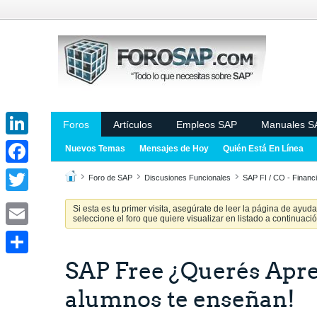
Foros
Artículos
Empleos SAP
Manuales S
LinkedIn
Nuevos Temas
Mensajes de Hoy
Quién Está En Línea
Facebook
Foro de SAP
Discusiones Funcionales
SAP FI / CO - Financi
Twitter
Si esta es tu primer visita, asegúrate de leer la página de ayud
seleccione el foro que quiere visualizar en listado a continuació
Email
SAP Free ¿Querés Apre
Share
alumnos te enseñan!