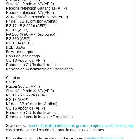
Situación frente al IVA (AFIP)
Reporte retención Ganancias (AFIP)
Reporte retención IVA (AFIP)
Actualización retención SUSS (AFIP)
N° de II.BB. (Comisión Arbitral)
RG 17 - RG 2226 (AFIP)
RG 18 (AFIP)
IVA 100 % (AFIP - Reproweb)
RG 830 (AFIP)
RG 1904 (AFIP)
II.BB. Bs As
Bs As: embargos
Cap Fed: alto riesgo
CUITS Apócrifos (AFIP)
Reporte de CUITs duplicados
Reporte de Vencimiento de Exenciones
Clientes:
CM05
Razón Social (AFIP)
Situación frente al IVA (AFIP)
RG 17 - RG 2226 (AFIP)
RG 18 (AFIP)
N° de II.BB. (Comisión Arbitral)
CUITS Apócrifos (AFIP)
Reporte de CUITs duplicados
Reporte de Vencimiento de Exenciones
Si accedés a
www.infoaval.com/sistemas-gestion-empresas/soluciones.asp
vas a poder ver videos de algunas de nuestras soluciones.
Para información adicional me podés escribir a
awilder@infoaval.com