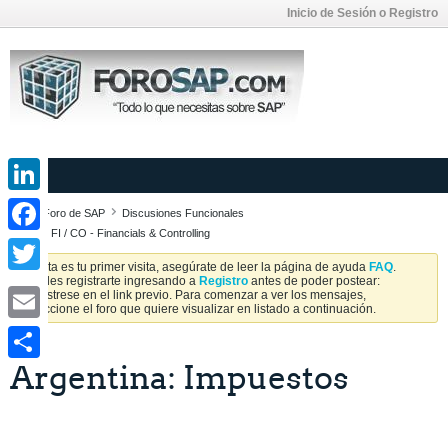
Inicio de Sesión o Registro
LinkedIn
Foro de SAP
Discusiones Funcionales
SAP FI / CO - Financials & Controlling
Facebook
Si esta es tu primer visita, asegúrate de leer la página de ayuda
FAQ
.
Puedes registrarte ingresando a
Registro
antes de poder postear:
Twitter
Regístrese en el link previo. Para comenzar a ver los mensajes,
seleccione el foro que quiere visualizar en listado a continuación.
Email
Argentina: Impuestos
Share