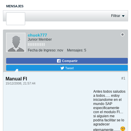
MENSAJES
ÚLTIMA ACTIVIDAD
Filtrar
FOTOS
chuck777
Junior Member
Fecha de Ingreso:
nov
Mensajes:
5
Compartir
Tweet
Manual FI
#1
15/12/2008, 21:57:44
Antes todos saludos
a todos...... estoy
iniciandome en el
mundo SAP
especificamente
con el modulo FI....
si alguien me
podria facilitar se lo
agradecer
eternamente........