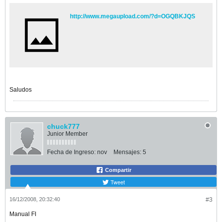
http://www.megaupload.com/?d=OGQBKJQS
Saludos
chuck777
Junior Member
Fecha de Ingreso:
nov
Mensajes:
5
Compartir
Tweet
16/12/2008, 20:32:40
#3
Manual FI