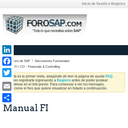
Inicio de Sesión o Registro
LinkedIn
Foro de SAP
Discusiones Funcionales
SAP FI / CO - Financials & Controlling
Facebook
Si esta es tu primer visita, asegúrate de leer la página de ayuda
FAQ
.
Puedes registrarte ingresando a
Registro
antes de poder postear:
Twitter
Regístrese en el link previo. Para comenzar a ver los mensajes,
seleccione el foro que quiere visualizar en listado a continuación.
Email
Manual FI
Share