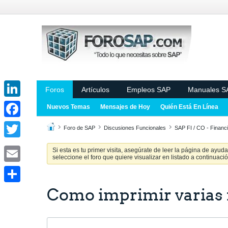
Foros
Artículos
Empleos SAP
Manuales S
LinkedIn
Nuevos Temas
Mensajes de Hoy
Quién Está En Línea
Facebook
Foro de SAP
Discusiones Funcionales
SAP FI / CO - Financi
Twitter
Si esta es tu primer visita, asegúrate de leer la página de ayud
seleccione el foro que quiere visualizar en listado a continuació
Email
Como imprimir varias f
Share