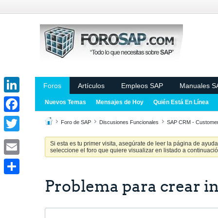
Foros
Artículos
Empleos SAP
Manuales S
LinkedIn
Nuevos Temas
Mensajes de Hoy
Quién Está En Línea
Facebook
Foro de SAP
Discusiones Funcionales
SAP CRM - Customer
Twitter
Si esta es tu primer visita, asegúrate de leer la página de ayud
seleccione el foro que quiere visualizar en listado a continuació
Email
Problema para crear in
Share