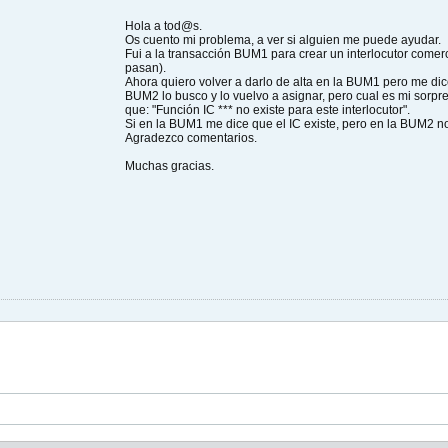
Hola a tod@s.
Os cuento mi problema, a ver si alguien me puede ayudar.
Fui a la transacción BUM1 para crear un interlocutor comerc
pasan).
Ahora quiero volver a darlo de alta en la BUM1 pero me dic
BUM2 lo busco y lo vuelvo a asignar, pero cual es mi sorp
que: "Función IC *** no existe para este interlocutor".
Si en la BUM1 me dice que el IC existe, pero en la BUM2 
Agradezco comentarios.
Muchas gracias.