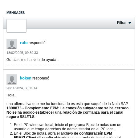
MENSAJES
ÚLTIMA ACTIVIDAD
Filtrar
FOTOS
rulo
respondió
18/02/2025, 09:39:33
Gracias! me ha sido de ayuda.
koken
respondió
20/11/2024, 08:11:14
Hola,
una alternativa que me ha funcionado es esta que saqué de la Nota SAP
1898873 - Complemento EPM: La conexión subyacente se ha cerrado.
No se ha podido establecer una relación de confianza para el canal
seguro SSL/TLS
:
En el PC windows local, inicie el programa Bloc de notas con un
usuario que tenga derechos de administrador en el PC local.
En el Bloc de notas, abra el archivo
de configuración EPM
FPMXLClient.dll.config
ubicado en la carpeta de instalación del