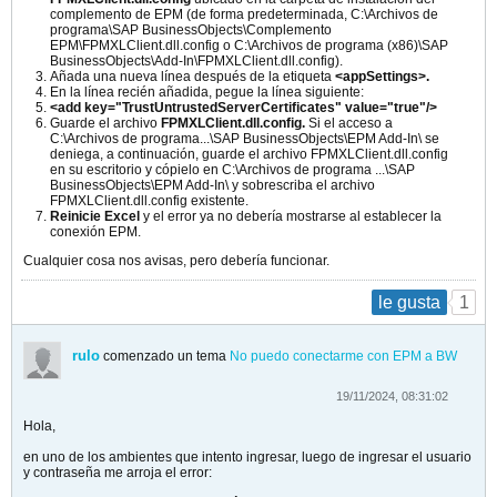
complemento de EPM (de forma predeterminada, C:\Archivos de
programa\SAP BusinessObjects\Complemento
EPM\FPMXLClient.dll.config o C:\Archivos de programa (x86)\SAP
BusinessObjects\Add-In\FPMXLClient.dll.config).
Añada una nueva línea después de la etiqueta
<appSettings>
.
En la línea recién añadida, pegue la línea siguiente:
<add key="TrustUntrustedServerCertificates" value="true"/>
Guarde el archivo
FPMXLClient.dll.config
.
Si el acceso a
C:\Archivos de programa...\SAP BusinessObjects\EPM Add-In\ se
deniega, a continuación, guarde el archivo FPMXLClient.dll.config
en su escritorio y cópielo en C:\Archivos de programa ...\SAP
BusinessObjects\EPM Add-In\ y sobrescriba el archivo
FPMXLClient.dll.config existente.
Reinicie Excel
y el error ya no debería mostrarse al establecer la
conexión EPM.
​Cualquier cosa nos avisas, pero debería funcionar.
1
le gusta
rulo
comenzado un tema
No puedo conectarme con EPM a BW
19/11/2024, 08:31:02
Hola,
en uno de los ambientes que intento ingresar, luego de ingresar el usuario
y contraseña me arroja el error: