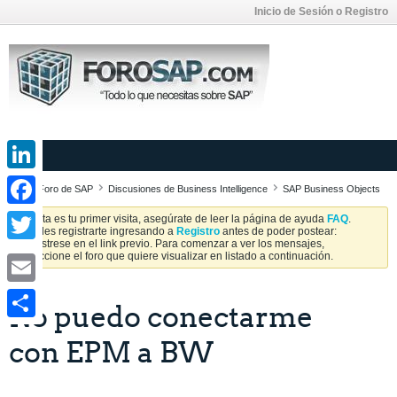
Inicio de Sesión o Registro
LinkedIn
Foro de SAP
Discusiones de Business Intelligence
SAP Business Objects
Facebook
Si esta es tu primer visita, asegúrate de leer la página de ayuda
FAQ
.
Puedes registrarte ingresando a
Registro
antes de poder postear:
Regístrese en el link previo. Para comenzar a ver los mensajes,
Twitter
seleccione el foro que quiere visualizar en listado a continuación.
Email
No puedo conectarme
Share
con EPM a BW