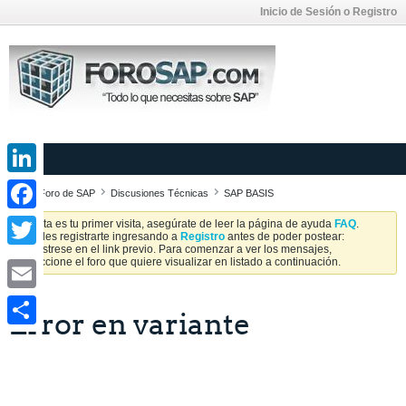
Inicio de Sesión o Registro
LinkedIn
Foro de SAP
Discusiones Técnicas
SAP BASIS
Facebook
Si esta es tu primer visita, asegúrate de leer la página de ayuda
FAQ
.
Puedes registrarte ingresando a
Registro
antes de poder postear:
Regístrese en el link previo. Para comenzar a ver los mensajes,
Twitter
seleccione el foro que quiere visualizar en listado a continuación.
Email
Error en variante
Share