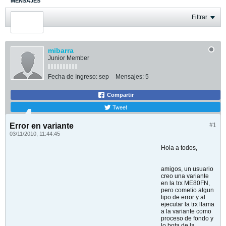
MENSAJES
ÚLTIMA ACTIVIDAD
Filtrar
FOTOS
mibarra
Junior Member
Fecha de Ingreso:
sep
Mensajes:
5
Compartir
Tweet
Error en variante
#1
03/11/2010, 11:44:45
Hola a todos,
amigos, un usuario
creo una variante
en la trx ME80FN,
pero cometio algun
tipo de error y al
ejecutar la trx llama
a la variante como
proceso de fondo y
lo bota de la